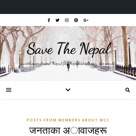
Save The Nepal
savethenepal.com/ Nepal for Nepalese all over the world.
POSTS FROM MEMBERS ABOUT MCC
जनताका अावाजहरू